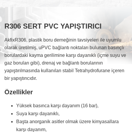
 Grubu
R306 SERT PVC YAPIŞTIRICI
 Çatı Paneli
AkfixR306, plastik boru derneğinin tavsiyeleri ile uyumlu
olarak üretilmiş, uPVC bağlantı noktaları bulunan basınçlı
PVC Duvar Panelleri, PVC Sandwich ve Kapı Panelleri
borulardaki kayma gerilimine karşı dayanıklı (içme suyu ve
gaz boruları gibi), drenaj ve bağlantı borularının
yapıştırılmasında kullanılan stabil Tetrahydrofurane içeren
 Kapı ve Tavan Lambrileri
bir yapıştırıcıdır.
Özellikler
Ambalaj ve Lojistik Sarf Malzemeleri
Yüksek basınca karşı dayanım (16 bar),
nliği Malzemeleri
Suya karşı dayanıklı,
Başta anorganik asitler olmak üzere kimyasallara
karşı dayanım,