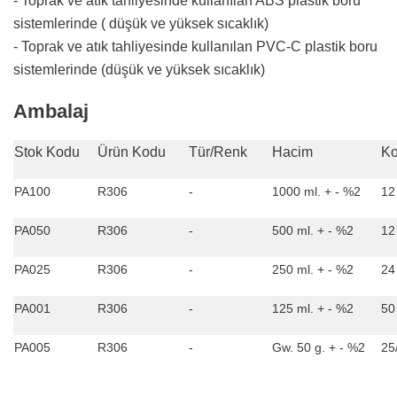
- Toprak ve atık tahliyesinde kullanılan ABS plastik boru
sistemlerinde ( düşük ve yüksek sıcaklık)
- Toprak ve atık tahliyesinde kullanılan PVC-C plastik boru
sistemlerinde (düşük ve yüksek sıcaklık)
Ambalaj
Stok Kodu
Ürün Kodu
Tür/Renk
Hacim
Ko
PA100
R306
-
1000 ml. + - %2
12
PA050
R306
-
500 ml. + - %2
12
PA025
R306
-
250 ml. + - %2
24
PA001
R306
-
125 ml. + - %2
50
PA005
R306
-
Gw. 50 g. + - %2
25